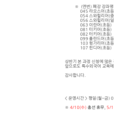
※ (연번) 폐강 강좌명
045 라오스어(초등
054 스와힐리어(중
056 스와힐리어(
063 이란어(초등)
081 터키어(초등)
082 터키어(초등)
099 폴란드어(초등
103 헝가리어(초등
107 힌디어(초등)
상반기 본 과정 신청에 많은
앞으로도 특수외국어 교육에
감사합니다.
< 운영시간 > 평일(월~금) 09:
※
4/10(수)
총선
휴무,
5/