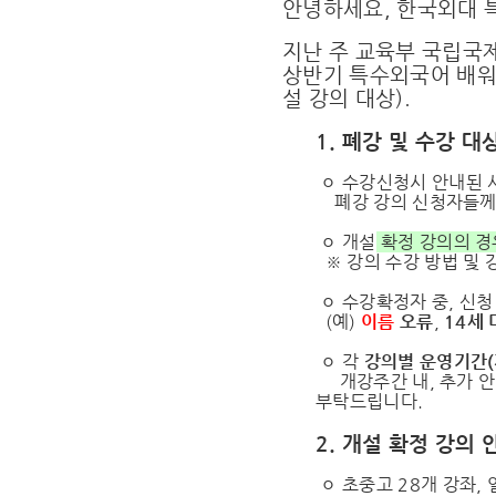
안녕하세요, 한국외대
지난 주
교육부 국립국
상반기 특수외국어 배워
설 강의 대상).
1. 폐강 및 수강 대
ㅇ 수강신청시 안내된 
폐강 강의 신청자들께 
ㅇ 개설
확정 강의의 
※ 강의 수강 방법 및 강
ㅇ 수강확정자 중, 신청
(예)
이름
오류
,
14세
ㅇ 각
강의별 운영기간(
개강주간 내, 추가 안내
부탁드립니다.
2. 개설 확정 강의 
ㅇ 초중고 28개 강좌, 