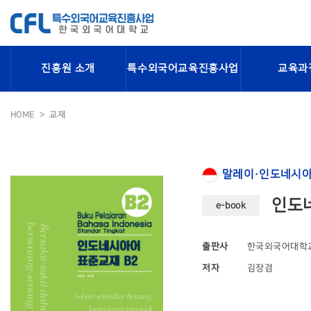
진흥원 소개
특수외국어교육진흥사업
교육과
HOME
교재
말레이·인도네시아
인도네
e-book
출판사
한국외국어대학
저자
김장겸