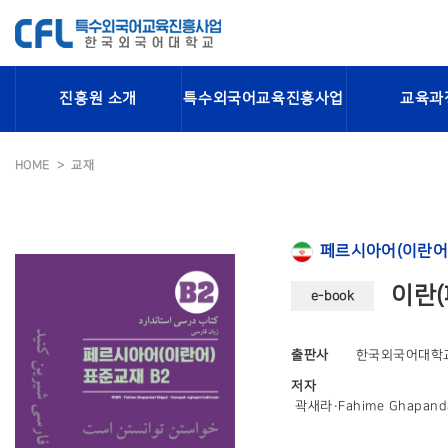
진흥원 소개
특수외국어교육진흥사업
교육과
HOME
교재
페르시아어(이란어
이란(
e-book
출판사
한국외국어대학
저자
곽새라·Fahime Ghapandar