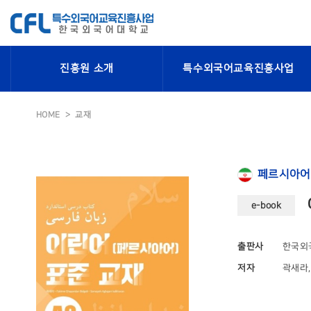
진흥원 소개
특수외국어교육진흥사업
HOME
교재
페르시아어
e-book
출판사
한국외
저자
곽새라, 