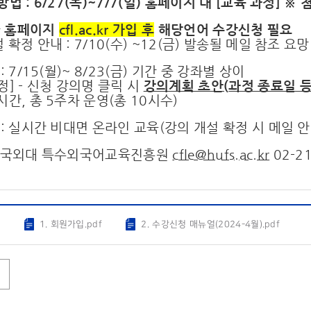
방법 : 6/27(목)~7/7(일) 홈페이지 내 [교육 과정] ※
관
홈페이지
cfl.ac.kr 가입 후
해당언어 수강신청 필요
 확정 안내 : 7/10(수) ~12(금) 발송될 메일 참조 요망
: 7/15(월)~ 8/23(금) 기간 중 강좌별 상이
정] - 신청 강의명 클릭 시
강의계획 초안
(
과정 종료일 
시간, 총 5주차 운영(총 10시수)
 : 실시간 비대면 온라인 교육(강의 개설 확정 시 메일 안
 한국외대 특수외국어교육진흥원
cfle@hufs.ac.kr
02-21
g
1. 회원가입.pdf
2. 수강신청 매뉴얼(2024-4월).pdf