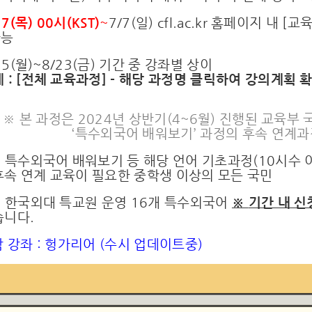
27(목) 00시(KST)
~
7/7(일) cfl.ac.kr 홈페이지 내
[교육
가능
/15(월)~8/23(금) 기간 중 강좌별 상이
 :
[전체 교육과정]
- 해당 과정명 클릭하여 강의계획 
※ 본 과정은 2024년 상반기(4~6월) 진행된 교육부 국립
‘특수외국어 배워보기’ 과정의 후속 연계
 : 특수외국어 배워보기 등 해당 언어 기초과정(10시수 이
후속 연계 교육이 필요한 중학생 이상의 모든 국민
 : 한국외대 특교원 운영 16개 특수외국어
※
기간 내 신
습니다.
감 강좌 : 헝가리어 (수시 업데이트중)