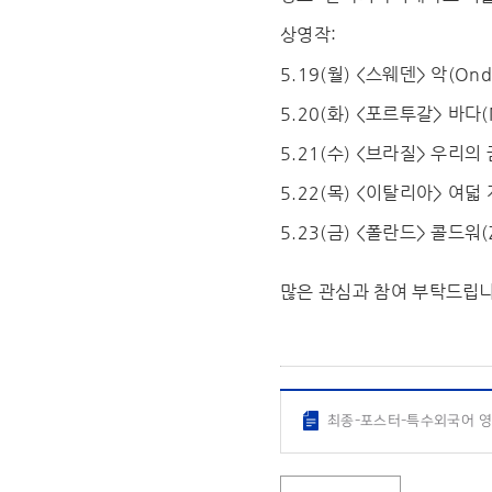
상영작:
5.19(월) <스웨덴> 악(Ondsk
5.20(화) <포르투갈> 바다(M
5.21(수) <브라질> 우리의 꿈(
5.22(목) <이탈리아> 여덟 개의
5.23(금) <폴란드> 콜드워(Z
많은 관심과 참여 부탁드립니
최종-포스터-특수외국어 영화