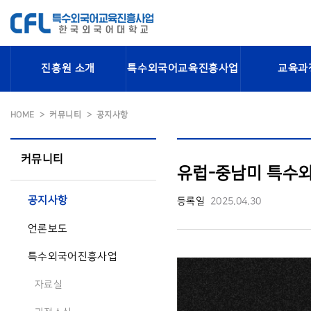
진흥원 소개
특수외국어교육진흥사업
교육과
HOME
커뮤니티
공지사항
커뮤니티
유럽-중남미 특수
공지사항
등록일
2025.04.30
언론보도
특수외국어진흥사업
자료실