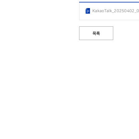
KakaoTalk_20250402_
목록