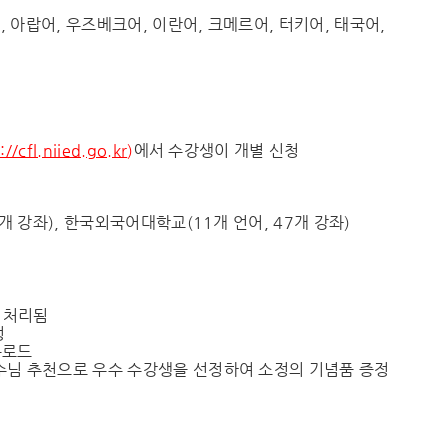
아랍어, 우즈베크어, 이란어, 크메르어, 터키어, 태국어,
://cfl.niied.go.kr
)
에서 수강생이 개별 신청
개 강좌), 한국외국어대학교(11개 언어, 47개 강좌)
 처리됨
정
운로드
교수님 추천으로 우수 수강생을 선정하여 소정의 기념품 증정