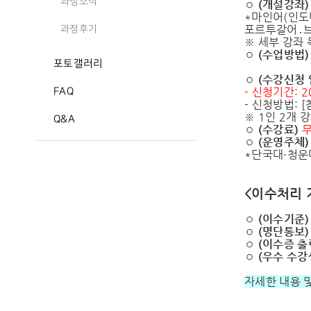
과정소식
◦
(
개설강좌
)
*마인어(인도
포르투갈어․브
과정후기
※ 세부 강좌 
◦
(
수업방법
)
포토갤러리
◦
(
수강신청 
- 신청기간: 20
FAQ
- 신청방법:
※ 1인 2개 
Q&A
◦
(
수강료
)
◦
(
운영주체
)
*단국대・청운대
<이수처리 
◦
(
이수기준
)
◦
(
명단통보
◦
(
이수증 출
◦
(
우수 수강
자세한 내용 