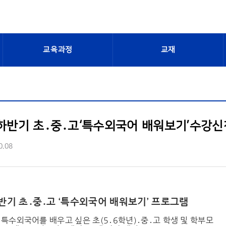
교육과정
교재
 하반기 초․중․고‘특수외국어 배워보기’수강신
0.08
하반기 초․중․고 ‘특수외국어 배워보기’ 프로그램
특수외국어를 배우고 싶은 초(5․6학년)․중․고 학생 및 학부모