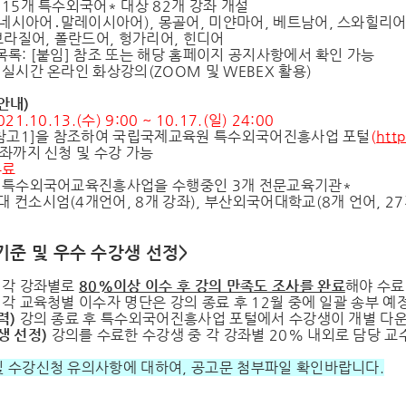
15개 특수외국어* 대상 82개 강좌 개설
네시아어․말레이시아어), 몽골어, 미얀마어, 베트남어, 스와힐리어, 
라질어, 폴란드어, 헝가리어, 힌디어
목록: [붙임] 참조 또는 해당 홈페이지 공지사항에서 확인 가능
실시간 온라인 화상강의(ZOOM 및 WEBEX 활용)
안내
)
21.10.13.(수) 9:00 ~ 10.17.(일) 24:00
 [참고1]을 참조하여 국립국제교육원 특수외국어진흥사업 포털
(
http
강좌까지 신청 및 수강 가능
무료
특수외국어교육진흥사업을 수행중인 3개 전문교육기관*
 컨소시엄(4개언어, 8개 강좌), 부산외국어대학교(8개 언어, 27
기준 및 우수 수강생 선정>
각 강좌별로
80%
이상 이수 후 강의 만족도 조사를 완료
해야 수료
)
각 교육청별 이수자 명단은 강의 종료 후 12월 중에 일괄 송부 예
력
)
강의 종료 후 특수외국어진흥사업 포털에서 수강생이 개별 다
생 선정
)
강의를 수료한 수강생 중 각 강좌별 20% 내외로 담당 
및 수강신청 유의사항에 대하여, 공고문 첨부파일 확인바랍니다.