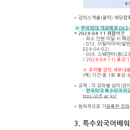
*
강의스케줄(클릭) 해당
강
※
한국외대 개설예정
043
* 2024-04-11 취합
버전
- 최소 인원 미달 시 폐
- 072. 이탈리아어(일
024-04-02)
- 059. 스웨덴어(중/
('2024-04-11) 휴
※ 주차별 강의 세부내용
(예) 기간 중 1회 휴
* 교재 : 각 강좌별 상이(
-
한국외대 특수외국어
ttps://cfl.ac.kr/
* 원칙적으로 기
등록한 강좌
3. 특수외국어배