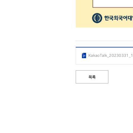
KakaoTalk_20230331_
목록