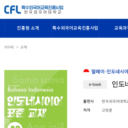
진흥원 소개
특수외국어교육진흥사업
교육과
HOME
교재
말레이·인도네시아
인도네
e-book
출판사
한국외국어대학
저자
고영훈