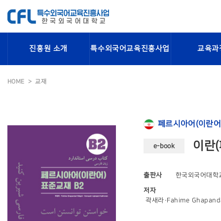
진흥원 소개
특수외국어교육진흥사업
교육과
HOME
교재
페르시아어(이란어
이란(
e-book
출판사
한국외국어대학
저자
곽새라·Fahime Ghapandar