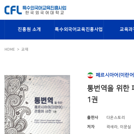
진흥원 소개
특수외국어교육진흥사업
교육과
HOME
교재
페르시아어(이란어
통번역을 위한 
1권
출판사
다온스토리
저자
곽새라, 이문실