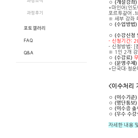
과정소식
◦
(
개설강좌
)
*마인어(인도
포르투갈어․브
과정후기
※ 세부 강좌 
◦
(
수업방법
)
포토갤러리
◦
(
수강신청 
- 신청기간: 20
FAQ
- 신청방법:
※ 1인 2개 
Q&A
◦
(
수강료
)
◦
(
운영주체
)
*단국대・청운대
<이수처리 
◦
(
이수기준
)
◦
(
명단통보
◦
(
이수증 출
◦
(
우수 수강
자세한 내용 