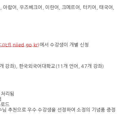
아랍어, 우즈베크어, 이란어, 크메르어, 터키어, 태국어,
://cfl.niied.go.kr
)
에서 수강생이 개별 신청
개 강좌), 한국외국어대학교(11개 언어, 47개 강좌)
 처리됨
정
운로드
교수님 추천으로 우수 수강생을 선정하여 소정의 기념품 증정