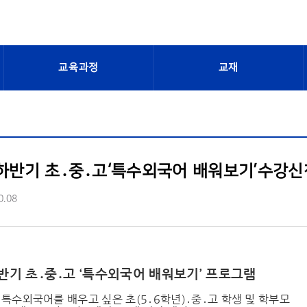
교육과정
교재
 하반기 초․중․고‘특수외국어 배워보기’수강신
0.08
하반기 초․중․고 ‘특수외국어 배워보기’ 프로그램
특수외국어를 배우고 싶은 초(5․6학년)․중․고 학생 및 학부모