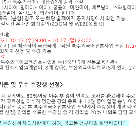
15개 특수외국어* 대상 82개 강좌 개설
네시아어․말레이시아어), 몽골어, 미얀마어, 베트남어, 스와힐리어, 
라질어, 폴란드어, 헝가리어, 힌디어
목록: [붙임] 참조 또는 해당 홈페이지 공지사항에서 확인 가능
실시간 온라인 화상강의(ZOOM 및 WEBEX 활용)
안내
)
21.10.13.(수) 9:00 ~ 10.17.(일) 24:00
 [참고1]을 참조하여 국립국제교육원 특수외국어진흥사업 포털
(
http
강좌까지 신청 및 수강 가능
무료
특수외국어교육진흥사업을 수행중인 3개 전문교육기관*
 컨소시엄(4개언어, 8개 강좌), 부산외국어대학교(8개 언어, 27
기준 및 우수 수강생 선정>
각 강좌별로
80%
이상 이수 후 강의 만족도 조사를 완료
해야 수료
)
각 교육청별 이수자 명단은 강의 종료 후 12월 중에 일괄 송부 예
력
)
강의 종료 후 특수외국어진흥사업 포털에서 수강생이 개별 다
생 선정
)
강의를 수료한 수강생 중 각 강좌별 20% 내외로 담당 
및 수강신청 유의사항에 대하여, 공고문 첨부파일 확인바랍니다.