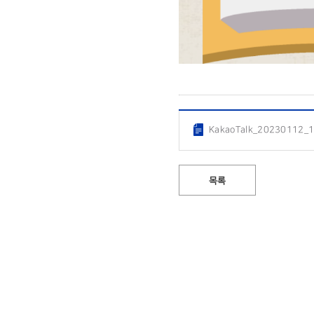
KakaoTalk_20230112_
목록