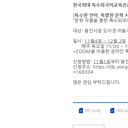
한국외대 특수외국어교육진흥
[
특수한 언어, 특별한 문학 
“문학 작품을 통한 특수외국
대상: 용인시청 도서관 이용
일시:
11월4일 ~ 12월 2일
매주 목요일 15:00 ~ 1
*ZOOM을 이용한 온라인 
신청방법:
11월1일
부터 용
신청주소:
https://lib.y
=168304
많은 관심 부탁드립니다.
001.png
002.p