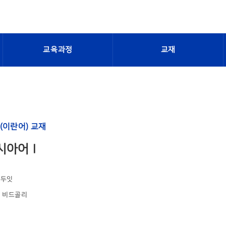
교육과정
교재
(이란어) 교재
시아어 I
 두잇
, 비드골리