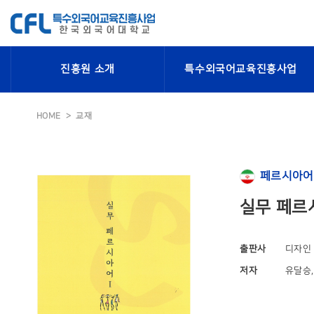
진흥원 소개
특수외국어교육진흥사업
HOME
교재
페르시아어
실무 페르
출판사
디자인
저자
유달승