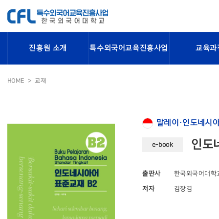
진흥원 소개
특수외국어교육진흥사업
교육과
HOME
교재
말레이·인도네시아
인도네
e-book
출판사
한국외국어대학
저자
김장겸