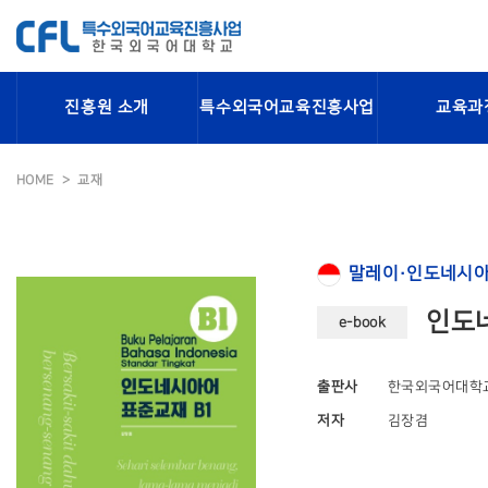
진흥원 소개
특수외국어교육진흥사업
교육과
HOME
교재
말레이·인도네시아
인도네
e-book
출판사
한국외국어대학
저자
김장겸