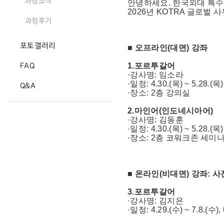
과정소식
안녕하세요. 한국외대 특
2026년 KOTRA 글로벌
과정후기
포토갤러리
■ 오프라인(대면) 강좌
1.포르투갈어
FAQ
·강사명: 임소라
·일정: 4.30.(목) ~ 5.28.(
Q&A
·장소: 2층 강의실
2.마인어(인도네시아어)
·강사명: 김동훈
·일정: 4.30.(목) ~ 5.28.(
·장소: 2층 코워크존 세미
■ 온라인(비대면) 강좌: 
3.포르투갈어
·강사명: 김지은
·일정: 4.29.(수) ~ 7.8.(수