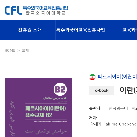
진흥원 소개
특수외국어교육진흥사업
교육과
HOME
교재
페르시아어(이란어
이란(
e-book
출판사
한국외국어대학
저자
곽새라·Fahime Ghapandar