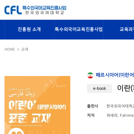
진흥원 소개
특수외국어교육진흥사업
교육과
HOME
교재
페르시아어(이란어
이란(
e-book
출판사
한국외국어대학
저자
곽새라, Fahime 