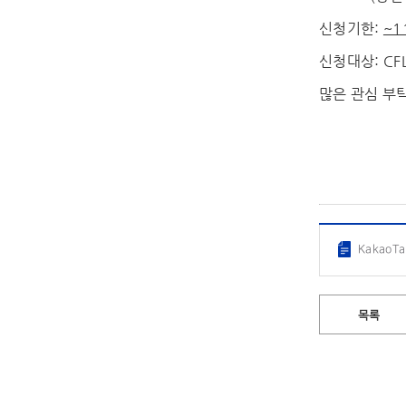
신청기한:
~1
신청대상: CF
많은 관심 부
KakaoT
목록