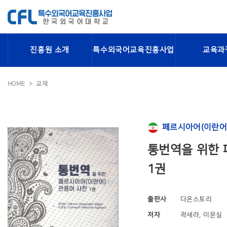
진흥원 소개
특수외국어교육진흥사업
교육과
HOME
교재
페르시아어(이란어
통번역을 위한 
1권
출판사
다온스토리
저자
곽새라, 이문실