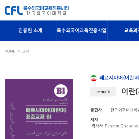
진흥원 소개
특수외국어교육진흥사업
교육과
HOME
교재
페르시아어(이란어
이란(
e-book
출판사
한국외국어대학
저자
곽새라·Fahime Ghapandar