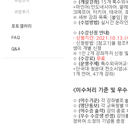
과정소식
◦
(
개설강좌
)
15개 특수외국
*마인어(인도네시아어․말레이
크메르어, 터키어, 태국어,
과정후기
※ 세부 강좌 목록: [붙임]
◦
(
수업방법
)
실시간 온라인 
포토갤러리
◦
(
수강신청 안내
)
- 신청기간: 2021.10.13.(수
FAQ
- 신청방법: [참고1]을 
생이 개별 신청
Q&A
※ 1인 2개 강좌까지 신청 
◦
(
수강료
)
무료
◦
(
운영주체
)
특수외국어교육
*단국대・청운대 컨소시엄(4개
1개 언어, 47개 강좌)
<이수처리 기준 및 우수
◦
(
이수기준
)
각 강좌별로
◦
(
명단통보
)
각 교육청별 이
◦
(
이수증 출력
)
강의 종료 
◦
(
우수 수강생 선정
)
강의를
정하여 소정의 기념품 증정