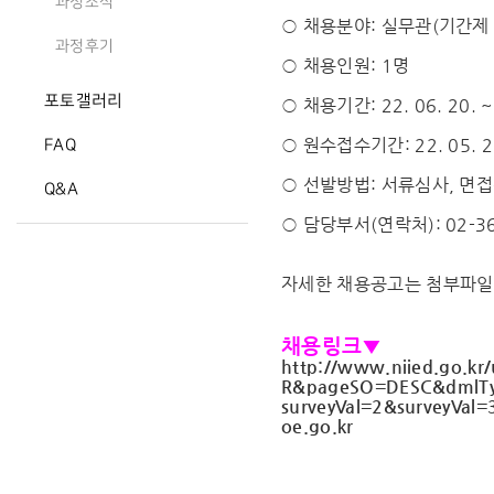
과정소식
○
채용
분야: 실무관(기간제
과정후기
○
채용
인원: 1명
포토갤러리
○
채용
기간: 22. 06. 20. ~
○ 원수접수기간: 22. 05. 23
FAQ
○ 선발방법: 서류심사, 면
Q&A
○ 담당부서(연락처): 02-36
자세한 채용공고는 첨부파일
채용링크▼
http://www.niied.go.kr/
R&
pageSO=DESC&dmlT
surveyVal=2&surveyVal=
oe.go.kr