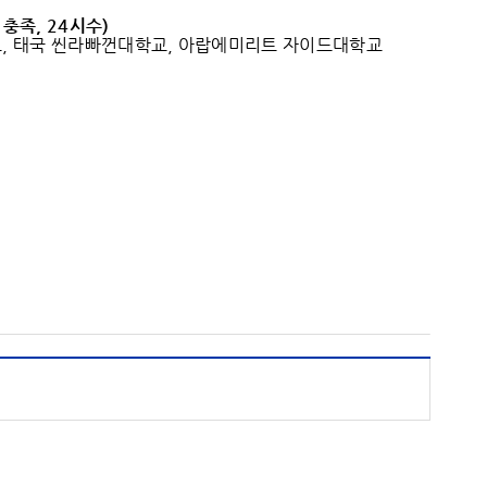
 충족
, 24
시수
)
대학교, 태국 씬라빠껀대학교, 아랍에미리트 자이드대학교