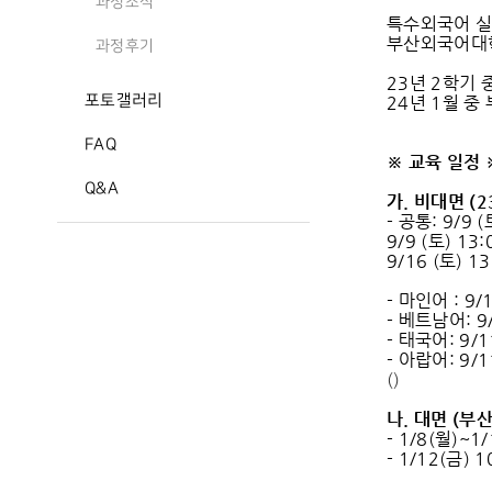
과정소식
특수외국어 실
부산외국어대
과정후기
23년 2학기 
포토갤러리
24년 1월 중
FAQ
※
교육 일정
Q&A
가
.
비대면
(2
- 공통: 9/9
9/9 (토) 1
9/16 (토) 
- 마인어 : 9
- 베트남어: 9
- 태국어: 9/
- 아랍어: 9/
()
나
.
대면
(
부산
- 1/8(월)~
- 1/12(금)