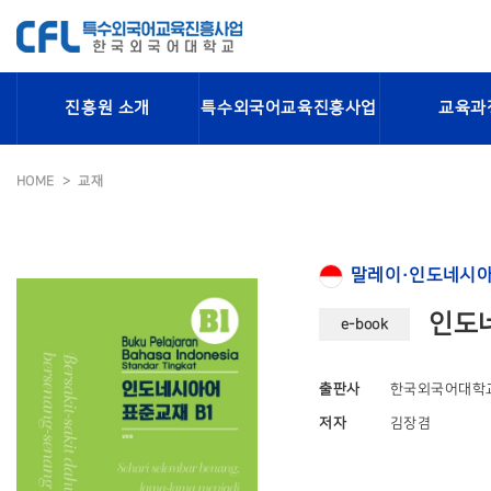
진흥원 소개
특수외국어교육진흥사업
교육과
HOME
교재
말레이·인도네시아
인도네
e-book
출판사
한국외국어대학
저자
김장겸