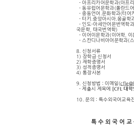
- 아프리카어문학과(아프리
- 동유럽어문학과(폴란드어학
- 중동언어.문화학과(터어키
- 터키.중앙아시아.몽골학과
- 인도-아세안어문번역학과(
국문학, 태국번역학)
- 이어이문학과(이어학, 이
- 스칸디나비아어문학과(스
8. 신청서류
1) 장학금 신청서
2) 재학증명서
3) 성적증명서
4) 통장사본
9. 신청방법 : 이메일(
cfle@
- 제출시 제목에
[CFL
대학
10. 문의 : 특수외국어교육진
특 수 외 국 어 교 