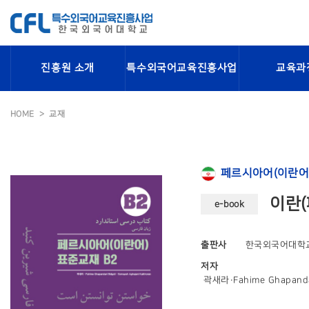
진흥원 소개
특수외국어교육진흥사업
교육과
HOME
교재
페르시아어(이란어
이란(
e-book
출판사
한국외국어대학
저자
곽새라·Fahime Ghapandar