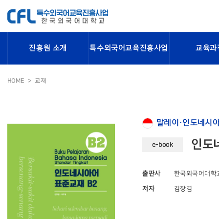
진흥원 소개
특수외국어교육진흥사업
교육과
HOME
교재
말레이·인도네시아
인도네
e-book
출판사
한국외국어대학
저자
김장겸