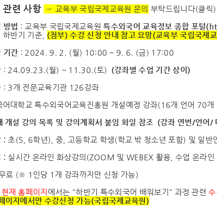
 관련 사항
☞ 교육부 국립국제교육원 문의
부탁드립니다(
클릭
)
청 방법
: 교육부 국립국제교육원
특수외국어 교육정보 종합 포털(
ht
 하반기 기준,
(첨부) 수강 신청 안내 참고 요망(
교육부 국립국제교
청 기간
: 2024. 9. 2. (월) 10:00 ~ 9. 6. (금) 17:00
간
: 24.09.23.(월) ~ 11.30.(토)
(강좌별 수업 기간 상이)
좌
: 3개 전문교육기관 126강좌
국어대학교 특수외국어교육진흥원 개설예정 강좌(16개 언어 70개 
대 개설 강의 목록 및
강의계획서 붙임 화일 참조
(강좌 연번/언어/ 
 :
초(5, 6학년), 중, 고등학교 학생(학교 밖 청소년 포함) 및 일반
 :
실시간 온라인 화상강의(ZOOM 및 WEBEX 활용, 수업 온라인
 무료 (※ 1인당 1개 강좌까지만 신청 가능)
대
현재 홈페이지
에서는 "하반기 특수외국어 배워보기" 과정 관련
수
 페이지에서만 수강신청 가능(국립국제교육원)