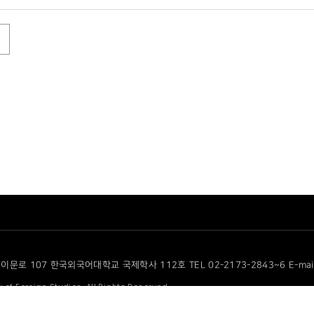
이문로 107 한국외국어대학교 국제학사 112호 TEL 02-2173-2843~6 E-mail cf
 of Foreign Studies. All Rights Reserved.