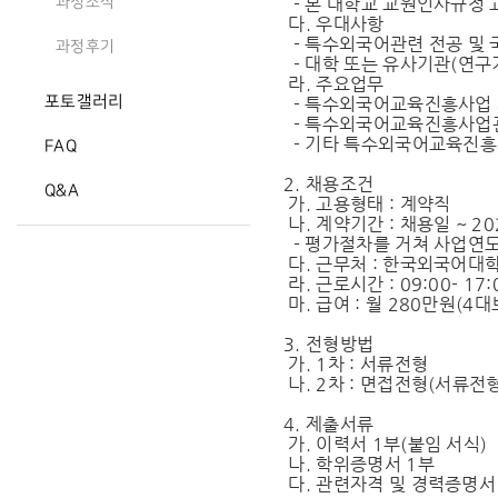
- 본 대학교 교원인사규정 
과정소식
다. 우대사항
- 특수외국어관련 전공 및 
과정후기
- 대학 또는 유사기관(연구
라. 주요업무
포토갤러리
- 특수외국어교육진흥사업 
- 특수외국어교육진흥사업관
- 기타 특수외국어교육진흥
FAQ
2. 채용조건
Q&A
가. 고용형태 : 계약직
나. 계약기간 : 채용일 ~ 202
- 평가절차를 거쳐 사업연도
다. 근무처 : 한국외국어
라. 근로시간 : 09:00- 17
마. 급여 : 월 280만원(4
3. 전형방법
가. 1차 : 서류전형
나. 2차 : 면접전형(서류전
4. 제출서류
가. 이력서 1부(붙임 서식)
나. 학위증명서 1부
다. 관련자격 및 경력증명서