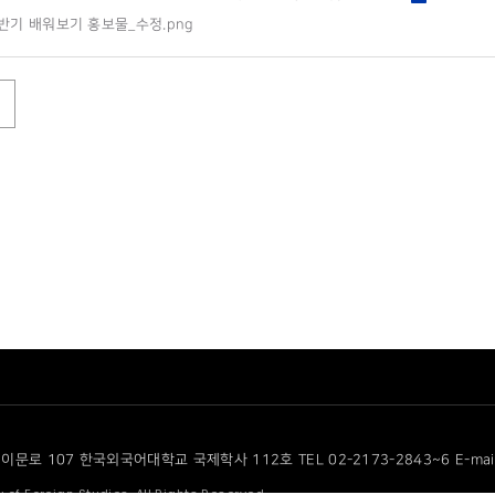
하반기 배워보기 홍보물_수정.png
이문로 107 한국외국어대학교 국제학사 112호 TEL 02-2173-2843~6 E-mail cf
 of Foreign Studies. All Rights Reserved.