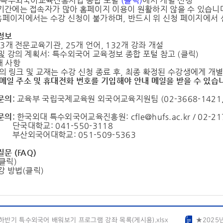
법: 특수외국어교육진흥사업 종합 포털
(
클릭
)
에서 개별 신청
 기간에는 접속자가 많아 홈페이지 이용이 원활하지 않을 수 있습니
홈페이지에서는 수강 신청이 불가하며, 반드시 위 신청 페이지에서 
 정보
: 3개 전문교육기관, 25개 언어, 132개 강좌 개설
 및 강의 계획서: 특수외국어 교육정보 종합 포털 참고 (
클릭
)
내 사항
의 링크 및 교재는 수강 신청 종료 후, 최종 확정된 수강생에게 개
메일 주소 및 휴대전화 번호를 기입해야 안내 메일을 받을 수 있습
문의:
교육부 국립국제교육원 외국어교육지원팀 (02-3668-1421, 1
문의:
한국외대 특수외국어교육진흥원: cfle@hufs.ac.kr / 02-217
: 041-550-3118
대학교: 051-509-5363
질문 (FAQ)
클릭
)
강 방법(
클릭
)
 하반기 특수외국어 배워보기 프로그램 강좌 목록(게시용).xlsx
★2025