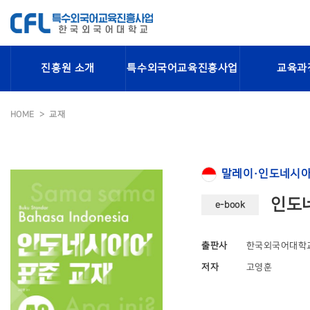
진흥원 소개
특수외국어교육진흥사업
교육과
HOME
교재
말레이·인도네시아
인도네
e-book
출판사
한국외국어대학
저자
고영훈