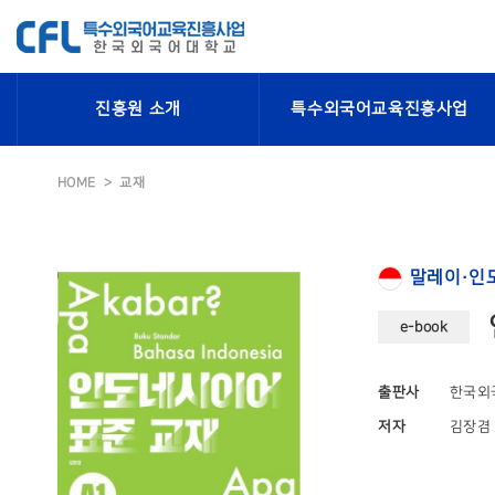
진흥원 소개
특수외국어교육진흥사업
HOME
교재
말레이·인
e-book
출판사
한국외
저자
김장겸