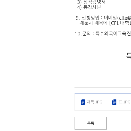
3) 성적증명서
4) 통장사본
9. 신청방법 : 이메일(
cfle@
제출시 제목에
[CFL
대학
10.문의 : 특수외국어교육진흥
특 수 외 국
제목.JPG
표.JPG
목록