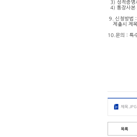
3) 성적증명
4) 통장사본
9. 신청방법 
제출시 제
10.문의 : 
특 수
제목.JPG
목록