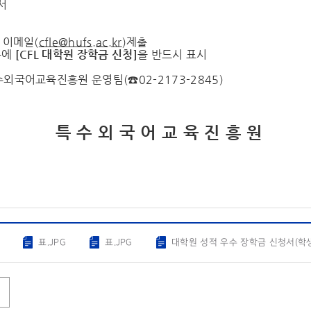
서
: 이메일(
cfle@hufs.ac.kr
)제출
목에
[CFL
대학원 장학금 신청
]
을 반드시 표시
특수외국어교육진흥원 운영팀(☎02-2173-2845)
 외 국 어 교 육 진 흥 원
표.JPG
표.JPG
대학원 성적 우수 장학금 신청서(학생