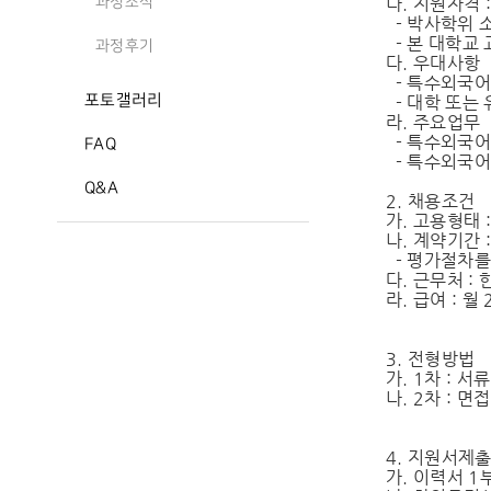
나. 지원자격 :
과정소식
- 박사학위 
- 본 대학교
과정후기
다. 우대사항
- 특수외국어
포토갤러리
- 대학 또는
라. 주요업무
- 특수외국
FAQ
- 특수외국어
Q&A
2. 채용조건
가. 고용형태 
나. 계약기간 : 
- 평가절차를
다. 근무처 
라. 급여 : 
3. 전형방법
가. 1차 : 서
나. 2차 : 
4. 지원서제
가. 이력서 1