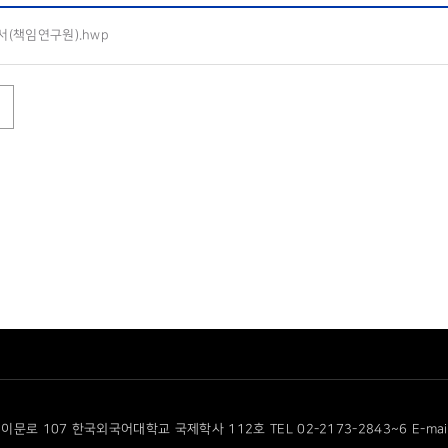
(책임연구원).hwp
이문로 107 한국외국어대학교 국제학사 112호 TEL 02-2173-2843~6 E-mail cf