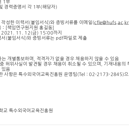
 1부
및 경력증명서 각 1부(해당자)
수
 : 작성한 이력서(붙임서식)와 증빙서류를 이메일(
cfle@hufs.ac.kr
 : [책임연구원지원 홍길동]
2021. 11. 12(금) 15:00까지
이력서(붙임서식)와 증빙서류는 pdf파일로 제출
자는 개별통보하며, 적격자가 없을 경우 채용하지 않을 수 있음
류 중 허위사실이 발견될 경우 채용이 취소될 수 있으며, 기재내용의 
 있음
한 사항은 특수외국어교육진흥원 운영팀(Tel : 02-2173-2845)
학교 특수외국어교육진흥원