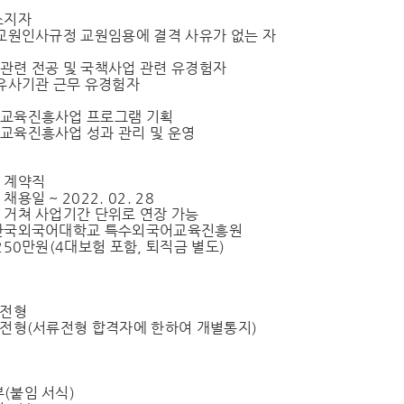
소지자
 교원인사규정 교원임용에 결격 사유가 없는 자
관련 전공 및 국책사업 관련 유경험자
 유사기관 근무 유경험자
어교육진흥사업 프로그램 기획
교육진흥사업 성과 관리 및 운영
: 계약직
채용일 ~ 2022. 02. 28
 거쳐 사업기간 단위로 연장 가능
: 한국외국어대학교 특수외국어교육진흥원
월 250만원(4대보험 포함, 퇴직금 별도)
류전형
면접전형(서류전형 합격자에 한하여 개별통지)
출
부(붙임 서식)