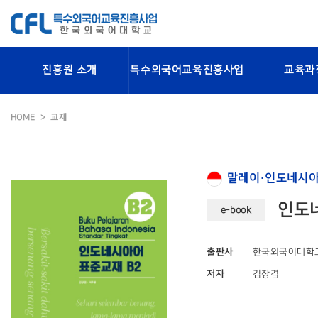
진흥원 소개
특수외국어교육진흥사업
교육과
HOME
교재
말레이·인도네시아
인도네
e-book
출판사
한국외국어대학
저자
김장겸