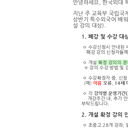
안녕하세요, 한국외대
지난 주
교육부 국립국
상반기 특수외국어 배워
설 강의 대상).
1. 폐강 및 수강 대
ㅇ 수강신청시 안내된 
폐강 강의 신청자들께 
ㅇ 개설
확정 강의의 
※ 강의 수강 방법 및 강
ㅇ 수강확정자 중, 신청
(예)
이름
오류
,
14세
ㅇ 각
강의별 운영기간(
개강주간 내, 추가 안내
부탁드립니다.
2. 개설 확정 강의 
ㅇ 초중고 28개 강좌, 