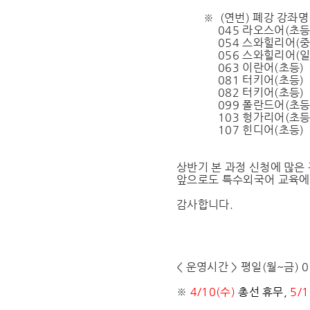
※ (연번) 폐강 강좌명
045 라오스어(초등
054 스와힐리어(중
056 스와힐리어(
063 이란어(초등)
081 터키어(초등)
082 터키어(초등)
099 폴란드어(초등
103 헝가리어(초등
107 힌디어(초등)
상반기 본 과정 신청에 많은
앞으로도 특수외국어 교육에
감사합니다.
< 운영시간 > 평일(월~금) 09:
※
4/10(수)
총선
휴무,
5/