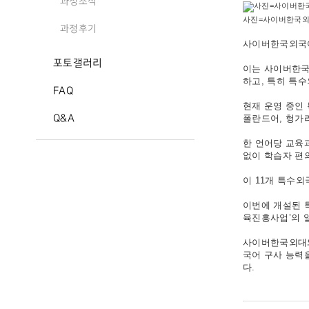
과정소식
사진=사이버한국외
과정후기
사이버한국외국어
포토갤러리
이는 사이버한국
하고, 특히 특
FAQ
현재 운영 중인
Q&A
폴란드어, 헝가리
한 언어당 교육과
없이 학습자 편의
이 11개 특수
이번에 개설된 
육진흥사업’의 
사이버한국외대와
국어 구사 능력
다.