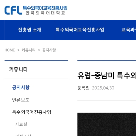
진흥원 소개
특수외국어교육진흥사업
교육과
HOME
커뮤니티
공지사항
커뮤니티
유럽-중남미 특수
공지사항
등록일
2025.04.30
언론보도
특수외국어진흥사업
자료실