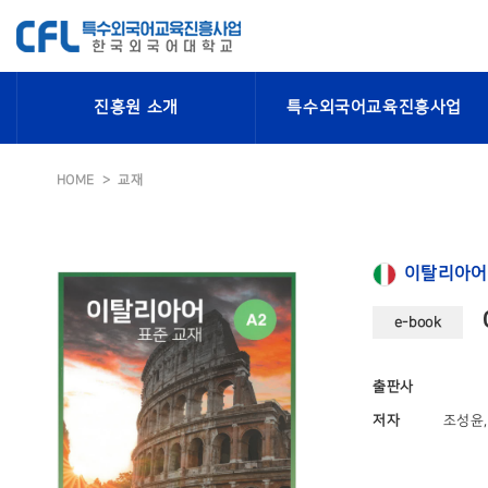
진흥원 소개
특수외국어교육진흥사업
HOME
교재
이탈리아어
e-book
출판사
저자
조성윤