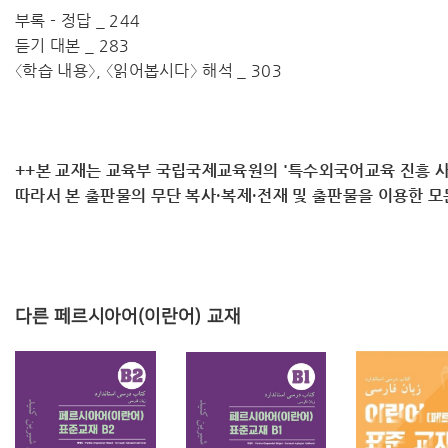
부록 - 정답 _ 244
듣기 대본 _ 283
〈학습 내용〉, 〈읽어봅시다〉 해석 _ 303
++본 교재는 교육부 국립국제교육원의 '특수외국어교육 진흥 사
따라서 ​본 출판물의 무단 복사·복제·전재 및 출판물을 이용한 
다른 페르시아어(이란어) 교재