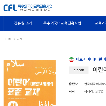
진흥원 소개
특수외국어교육진흥사업
교육과
HOME
교재
페르시아어(이란어
이란어
e-book
출판사
한국외국어대학
저자
곽새라, 신양섭, Fa