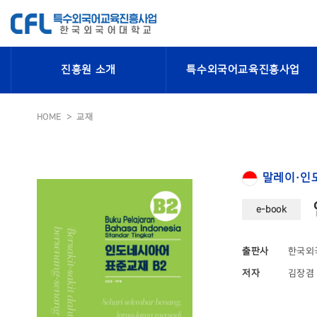
진흥원 소개
특수외국어교육진흥사업
HOME
교재
말레이·인
e-book
출판사
한국외
저자
김장겸