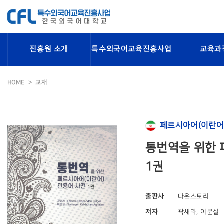
진흥원 소개
특수외국어교육진흥사업
교육과
HOME
교재
페르시아어(이란어
통번역을 위한 
1권
출판사
다온스토리
저자
곽새라, 이문실