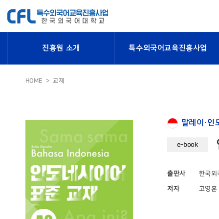
진흥원 소개
특수외국어교육진흥사업
HOME
교재
말레이·인
e-book
출판사
한국외
저자
고영훈